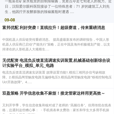
一瓶装在矿泉水瓶里的自制辣椒酱，竟差点夺走七旬老人的视力。近
日，汉阳爱尔眼科医院接诊了一位特殊患者：71 岁的建筑工人刘先
生，他因拧开发酵膨胀的辣椒酱瓶时遭遇 ....
09-08
富邦优配 利好突袭！直线拉升！超级赛道，传来重磅消息
中国机器人供应链突传重磅消息。 据高盛最新发布的调研报告，中国人形
机器人供应商已启动“产能先行”策略，正在中国及海外积极规划产能，以支
持潜在的人形机器人大规模生....
无优配资 电流负反馈直流调速实训装置,机械基础创新综合设
计实验平台_模拟_单元_电路
电流负反馈直流调速实训装置 故障设置功能1.模拟三相同步信号缺相故
障。2.模拟晶闸管触发电路无偏移电压3.模拟晶闸管触发电路"移相控制电压
Uct开路故障"。4.....
双盈策略 开学信息收集不麻烦！接龙管家这样用更高效～
又到开学季，学生信息收集和核对成了老师的 “高频任务”。但用传统在线表
格，总遇到这些糟心事： ・手机填表单太费劲：家长和学生大多用手机操