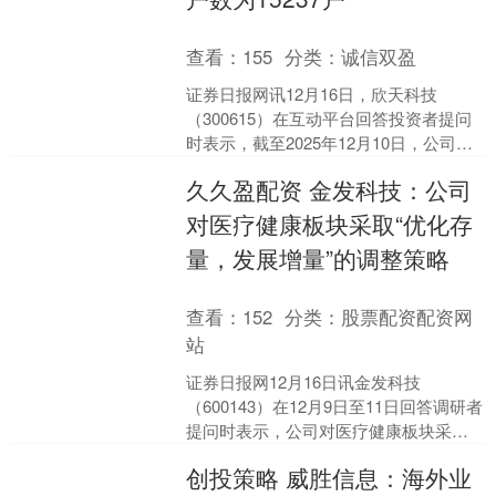
查看：
155
分类：
诚信双盈
证券日报网讯12月16日，欣天科技
（300615）在互动平台回答投资者提问
时表示，截至2025年12月10日，公司股
东总户数为15237户。....
久久盈配资 金发科技：公司
对医疗健康板块采取“优化存
量，发展增量”的调整策略
查看：
152
分类：
股票配资配资网
站
证券日报网12月16日讯金发科技
（600143）在12月9日至11日回答调研者
提问时表示，公司对医疗健康板块采
取“优化存量，发展增量”的调整策略。在
创投策略 威胜信息：海外业
存量业务(口....