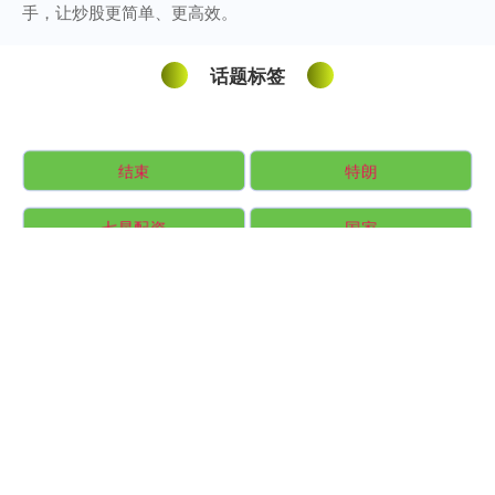
手，让炒股更简单、更高效。
话题标签
结束
特朗
七星配资
国家
盛康策略
天创网
油价
中京信投配资
本信配资
4月
芯片
三大