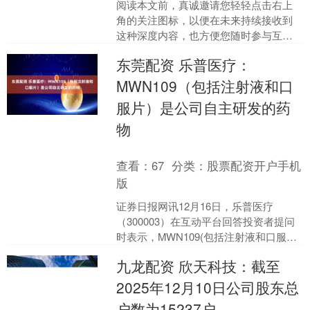
阅读本文前，真诚邀请您轻轻点击右上
角的关注图标，以便在未来持续接收到
这种深度内容，也方便您随时参与互
动、转发分享——每一次的点击、每一
东莞配资 乐普医疗：
次的支持，都是我们不断耕耘....
MWN109（包括注射液和口
服片）是公司自主研发的药
物
查看：
67
分类：
股票配资开户手机
版
证券日报网讯12月16日，乐普医疗
（300003）在互动平台回答投资者提问
时表示，MWN109(包括注射液和口服片)
是公司自主研发的药物，公司拥有其全
九龙配资 欣天科技：截至
球知识产权....
2025年12月10日公司股东总
户数为15237户