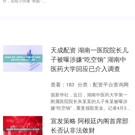
作，表格小得像 “蚂蚁”....
天成配资 湖南一医院院长儿
子被曝涉嫌“吃空饷” 湖南中
医药大学回应已介入调查
查看：
183
分类：
配资平台查询网
据新华社，近日，湖南中医药大学第一
附属医院院长朱某某的儿子朱某被曝涉
嫌“吃空饷”，重复领取奖金。记者4月30
日从湖南中医药大学了解到，湖南中医
宣发策略 阿根廷内阁首席部
药大学已经介入调查....
长否认非法敛财