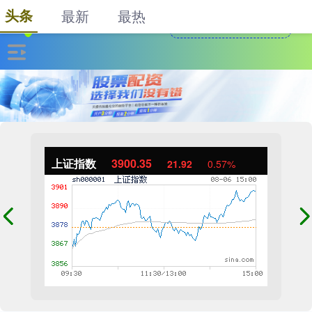
头条
最新
最热
上证指数
3900.35
21.92
0.57%