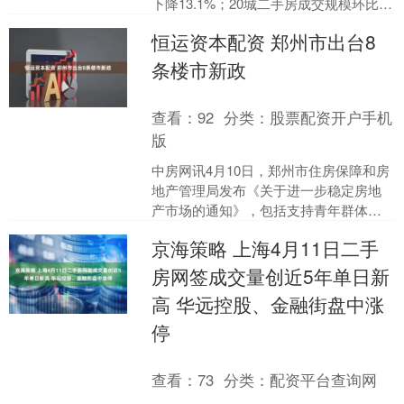
下降13.1%；20城二手房成交规模环比下
降6.4%，同比下降4.9%。10城....
恒运资本配资 郑州市出台8
条楼市新政
查看：
92
分类：
股票配资开户手机
版
中房网讯4月10日，郑州市住房保障和房
地产管理局发布《关于进一步稳定房地
产市场的通知》，包括支持青年群体安
居置业，强化多子女家庭购房支持等措
京海策略 上海4月11日二手
施。 一、支持青年群....
房网签成交量创近5年单日新
高 华远控股、金融街盘中涨
停
查看：
73
分类：
配资平台查询网