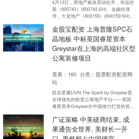
4月13日，房地产板块异动拉升，华远控
股（600743）(600743.SH)、金融街涨
停，大龙地产（600159）(600159.SH)涨
超6%。 消息面上，....
金股宝配资 上海普隆SPC石
晶地板 中标英国睿星资本
Greystar在上海的高端社区型
公寓装修项目
查看：
160
分类：
股票配资配资网
站
驻在星耀LIVN The Spark by Greystar是
全球领先的租赁公寓地产平台——英国
睿星资本Greystar在中国倾力打造的首个
自建高端社区型网红公....
广证策略 中美磋商结束, 成
果通告全世界, 美财长一开
口, 果然想占中国便宜