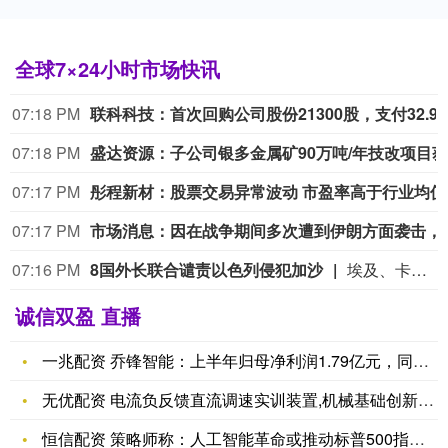
全球7×24小时市场快讯
07:18 PM
联
07:18 PM
07:17 PM
彤程
07:17 PM
市场消息：因在战争期间多次遭到伊
07:16 PM
8国外长联合谴责以色列侵犯加沙
埃及、卡塔尔、约旦、阿联酋、印度尼西亚、巴基斯坦、土耳其和沙特阿拉伯8国外长今天（8月6日）发表联合声明，谴责以色列在加沙地带持续的侵犯行为，特别是针对医疗设施和基础设施以及民用基础设施的袭击。声明指出，以色列在加沙的持续侵犯行为明显违反了其在国际法和结束加沙冲突全面计划下的义务。或将破坏政治进程，重新引发冲突升级，并加剧加沙地带的人道主义灾难。（CCTV国际时讯）
诚信双盈 直播
一兆配资 乔锋智能：上半年归母净利润1.79亿元，同比增长5
无优配资 电流负反馈直流调速实训装置,机械基础创新综合设计实
恒信配资 策略师称：人工智能革命或推动标普500指数明年升至