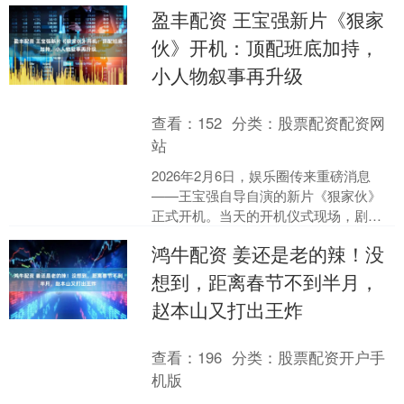
塔大厦的家。当他们走到大厦门前时，
盈丰配资 王宝强新片《狠家
一名情绪激动....
伙》开机：顶配班底加持，
小人物叙事再升级
查看：
152
分类：
股票配资配资网
站
2026年2月6日，娱乐圈传来重磅消息
——王宝强自导自演的新片《狠家伙》
正式开机。当天的开机仪式现场，剧组
人员身穿统一的黑色服装合影，背景板
鸿牛配资 姜还是老的辣！没
上狠家伙三个大字格外....
想到，距离春节不到半月，
赵本山又打出王炸
查看：
196
分类：
股票配资开户手
机版