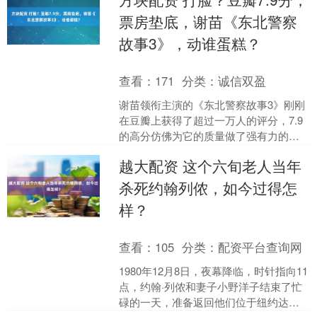
话，在走过十....
票房垫底，谢苗《东北警察
故事3》，动谁蛋糕？
查看：
171
分类：
诚信双盈
谢苗领衔主演的《东北警察故事3》刚刚
在豆瓣上获得了超过一万人的评分，7.9
的高分仿佛为它的质量做了强有力的背
书，但现实的票房却让人震惊——上映
越大配资 这个六旬老人当年
八天，票房才仅仅突....
杀死约翰列侬，如今过得怎
样？
查看：
105
分类：
配资平台查询网
1980年12月8日，夜幕降临，时针指向11
点，约翰·列侬和妻子小野洋子结束了忙
碌的一天，准备返回他们位于纽约达科