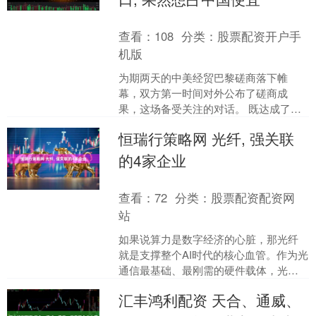
查看：
108
分类：
股票配资开户手
机版
为期两天的中美经贸巴黎磋商落下帷
幕，双方第一时间对外公布了磋商成
果，这场备受关注的对话。 既达成了一
些阶段性共识，也让美方在经贸交往中
恒瑞行策略网 光纤, 强关联
的真实心态展露无遗。 美国....
的4家企业
查看：
72
分类：
股票配资配资网
站
如果说算力是数字经济的心脏，那光纤
就是支撑整个AI时代的核心血管。作为光
通信最基础、最刚需的硬件载体，光纤
承载着数据传输、网络互联、算力调度
汇丰鸿利配资 天合、通威、
的关键使命，从东数西....