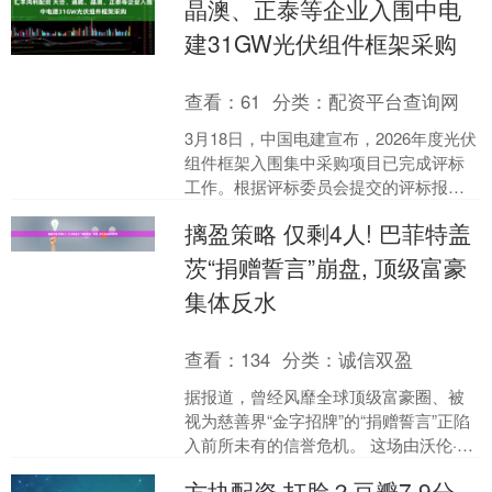
晶澳、正泰等企业入围中电
建31GW光伏组件框架采购
查看：
61
分类：
配资平台查询网
3月18日，中国电建宣布，2026年度光伏
组件框架入围集中采购项目已完成评标
工作。根据评标委员会提交的评标报
告，已经确认评标结果，现进行候选入
摛盈策略 仅剩4人! 巴菲特盖
围供应商公示。 标....
茨“捐赠誓言”崩盘, 顶级富豪
集体反水
查看：
134
分类：
诚信双盈
据报道，曾经风靡全球顶级富豪圈、被
视为慈善界“金字招牌”的“捐赠誓言”正陷
入前所未有的信誉危机。 这场由沃伦·巴
菲特与比尔·盖茨夫妇联手发起的慈善神
方块配资 打脸？豆瓣7.9分，