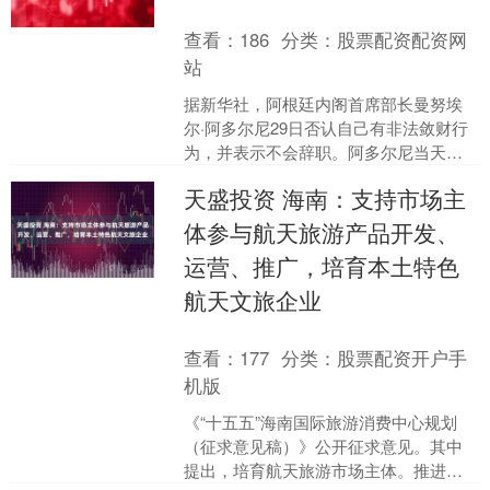
查看：
186
分类：
股票配资配资网
站
据新华社，阿根廷内阁首席部长曼努埃
尔·阿多尔尼29日否认自己有非法敛财行
为，并表示不会辞职。阿多尔尼当天在
国会做年度报告时否认自己犯有“任何罪
天盛投资 海南：支持市场主
行”，称所有针对他....
体参与航天旅游产品开发、
运营、推广，培育本土特色
航天文旅企业
查看：
177
分类：
股票配资开户手
机版
《“十五五”海南国际旅游消费中心规划
（征求意见稿）》公开征求意见。其中
提出，培育航天旅游市场主体。推进航