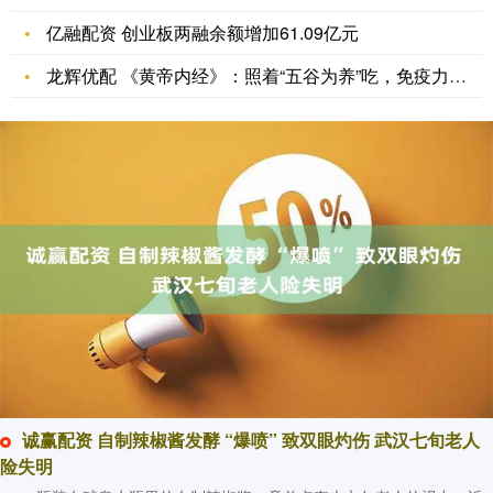
亿融配资 创业板两融余额增加61.09亿元
龙辉优配 《黄帝内经》：照着“五谷为养”吃，免疫力或自己回来
诚赢配资 自制辣椒酱发酵 “爆喷” 致双眼灼伤 武汉七旬老人
险失明