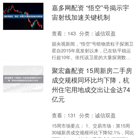
天旅游平台组建，支持市场主体参与航
嘉多网配资 “悟空”号揭示宇
天旅游产品开发、运营、....
宙射线加速关键机制
查看：
143
分类：
诚信双盈
据央视新闻，“悟空”号暗物质粒子探测卫
星自2015年底发射以来，已在轨平稳运
行超10年。依托该卫星的大量探测数
据，中国科学院紫金山天文台领衔的科
聚宏鑫配资 15周新房二手房
研团队近期取得新....
成交规模同环比均下降，杭
州住宅用地成交出让金达74
亿元
查看：
131
分类：
诚信双盈
15周市场要点： 1、交易市场：第15周
30城新房成交规模环比下降52.1%，同比